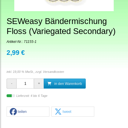
SEWeasy Bändermischung
Floss (Variegated Secondary)
Artikel-Nr.:
71155-1
2,99 €
inkl. 19,00 % MwSt., zzgl.
Versandkosten
in den Warenkorb
Lieferzeit: 4 bis 6 Tage
teilen
tweet