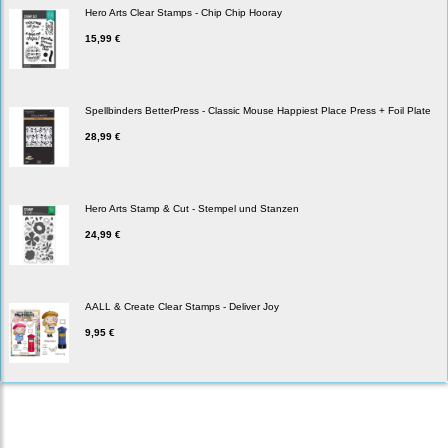
Hero Arts Clear Stamps - Chip Chip Hooray
15,99 €
Spellbinders BetterPress - Classic Mouse Happiest Place Press + Foil Plate
28,99 €
Hero Arts Stamp & Cut - Stempel und Stanzen
24,99 €
AALL & Create Clear Stamps - Deliver Joy
9,95 €