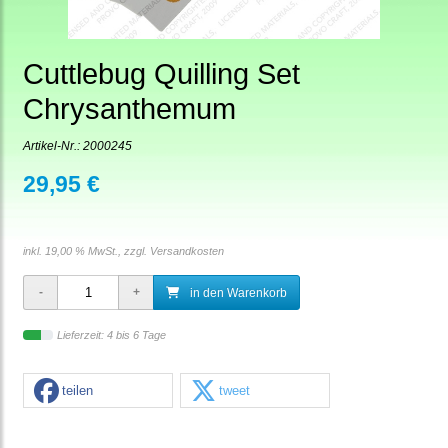
Cuttlebug Quilling Set
Chrysanthemum
Artikel-Nr.:
2000245
29,95 €
inkl. 19,00 % MwSt., zzgl.
Versandkosten
in den Warenkorb
Lieferzeit: 4 bis 6 Tage
teilen
tweet