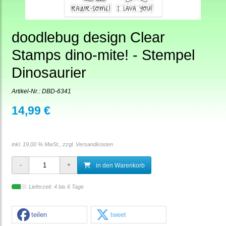
doodlebug design Clear
Stamps dino-mite! - Stempel
Dinosaurier
Artikel-Nr.:
DBD-6341
14,99 €
inkl. 19,00 % MwSt., zzgl.
Versandkosten
in den Warenkorb
Lieferzeit: 4 bis 6 Tage
teilen
tweet