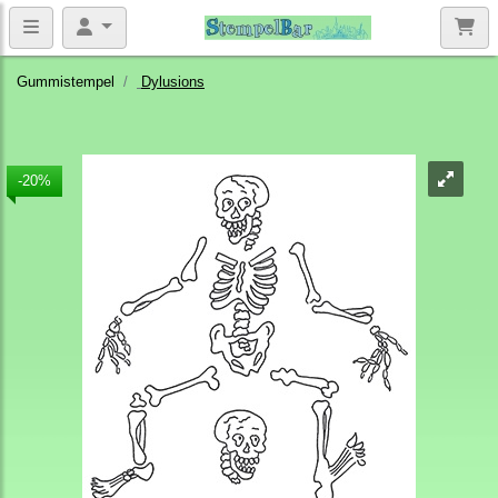
Gummistempel
Dylusions
-20%