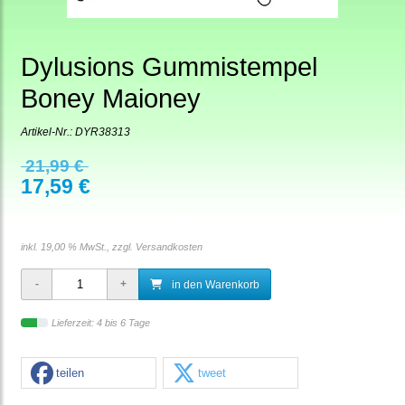
Dylusions Gummistempel
Boney Maioney
Artikel-Nr.:
DYR38313
21,99 €
17,59 €
inkl. 19,00 % MwSt., zzgl.
Versandkosten
in den Warenkorb
Lieferzeit: 4 bis 6 Tage
teilen
tweet