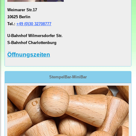
Weimarer Str.17
10625 Berlin
Tel.:
+49 (0)30 32708777
U-Bahnhof Wilmersdorfer Str.
S-Bahnhof Charlottenburg
Öffnungszeiten
StempelBar-MiniBar