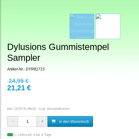
Dylusions Gummistempel
Sampler
Artikel-Nr.:
DYR81715
24,95 €
21,21 €
inkl. 19,00 % MwSt., zzgl.
Versandkosten
in den Warenkorb
Lieferzeit: 4 bis 6 Tage