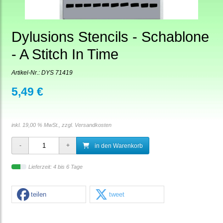
Dylusions Stencils - Schablone
- A Stitch In Time
Artikel-Nr.:
DYS 71419
5,49 €
inkl. 19,00 % MwSt., zzgl.
Versandkosten
in den Warenkorb
Lieferzeit: 4 bis 6 Tage
teilen
tweet