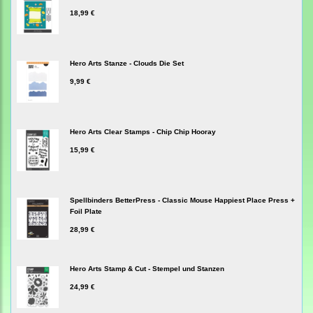
18,99 €
Hero Arts Stanze - Clouds Die Set
9,99 €
Hero Arts Clear Stamps - Chip Chip Hooray
15,99 €
Spellbinders BetterPress - Classic Mouse Happiest Place Press +
Foil Plate
28,99 €
Hero Arts Stamp & Cut - Stempel und Stanzen
24,99 €