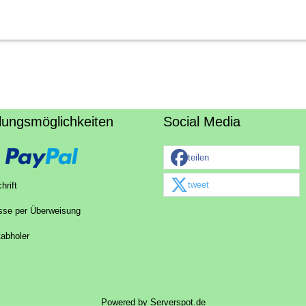
lungsmöglichkeiten
Social Media
teilen
tweet
hrift
sse per Überweisung
tabholer
Powered by
Serverspot.de