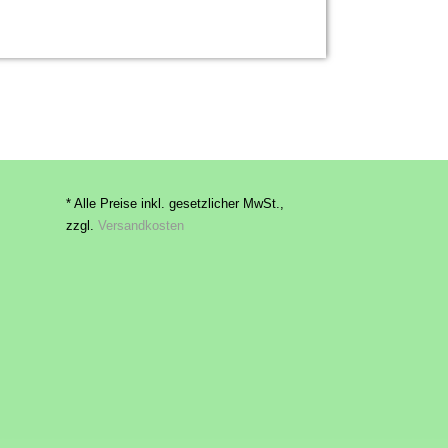
* Alle Preise inkl. gesetzlicher MwSt.,
zzgl.
Versandkosten