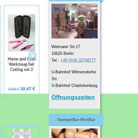
We R Memory
Weimarer Str.17
Keepers Label
Tim Holtz
10625 Berlin
Embossing
Schere titanium
Home and Craft
Tel.:
+49 (0)30 32708777
Folder -
micro serrated
Werkzeug-Set
Prägefolder und
scissors Mini
Cutting set 2
Etikettenband -
Snips
U-Bahnhof Wilmersdorfer
Fall & Winter
Str.
S-Bahnhof Charlottenburg
10,47 €
10,99 €
13,50 €
14,95 €
Öffnungszeiten
StempelBar-MiniBar