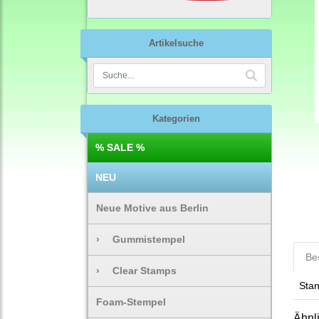
Artikelsuche
Kategorien
% SALE %
NEU
Neue Motive aus Berlin
›
Gummistempel
Be
›
Clear Stamps
Stan
Foam-Stempel
Ähnl