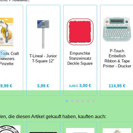
P-Touch
Empunchlar
Tools Craft
T-Lineal - Junior
Embellish
Stanzeinsatz
Tweezers
T-Square 12"
Ribbon & Tape
Deckle Square
Pinzette
Printer - Drucker
3,00 €
9,99 €
3,99 €
114,95 €
5,99 €
n, die diesen Artikel gekauft haben, kauften auch: