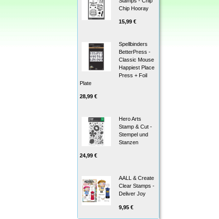
Stamps - Chip
Chip Hooray
15,99 €
Spellbinders
BetterPress -
Classic Mouse
Happiest Place
Press + Foil
Plate
28,99 €
Hero Arts
Stamp & Cut -
Stempel und
Stanzen
24,99 €
AALL & Create
Clear Stamps -
Deliver Joy
9,95 €