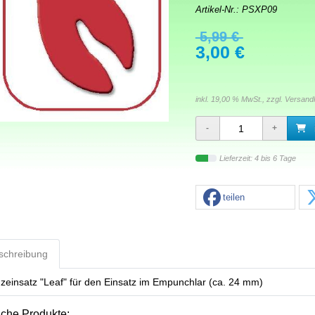
Artikel-Nr.:
PSXP09
5,99 €
3,00 €
inkl. 19,00 % MwSt., zzgl.
Versand
Lieferzeit: 4 bis 6 Tage
teilen
schreibung
zeinsatz "Leaf" für den Einsatz im Empunchlar (ca. 24 mm)
iche Produkte: