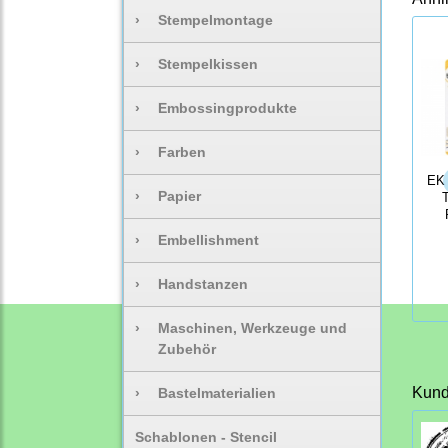
›
Stempelmontage
›
Stempelkissen
›
Embossingprodukte
›
Farben
EK 
›
Papier
›
Embellishment
›
Handstanzen
›
Maschinen, Werkzeuge und
Zubehör
Kunde
›
Bastelmaterialien
Schablonen - Stencil