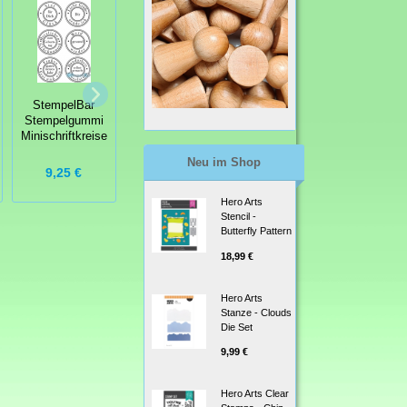
StempelBar
StempelBar
Stempelgummi
Stempelgummi
StempelBar
willkommen
Stengelset
Stempelgummi
glückwunsch...
Minischriftkreise
Neu im Shop
6,25 €
9,25 €
7,75 €
Hero Arts
Stencil -
Butterfly Pattern
18,99 €
Hero Arts
Stanze - Clouds
Die Set
9,99 €
Hero Arts Clear