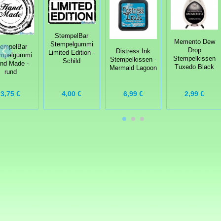
StempelBar
Memento Dew
Stempelgummi
tempelBar
Drop
Distress Ink
Limited Edition -
mpelgummi
Stempelkissen
Stempelkissen -
Schild
nd Made -
Tuxedo Black
Mermaid Lagoon
rund
3,75 €
6,99 €
2,99 €
4,00 €