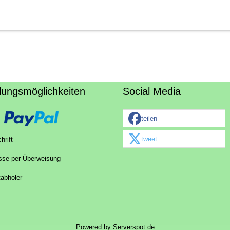
lungsmöglichkeiten
Social Media
teilen
tweet
hrift
sse per Überweisung
tabholer
Powered by
Serverspot.de