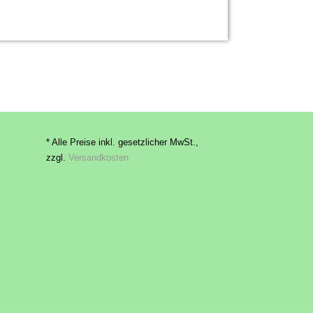
* Alle Preise inkl. gesetzlicher MwSt.,
zzgl.
Versandkosten