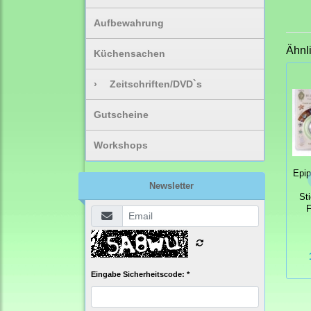
Aufbewahrung
Ähnl
Küchensachen
›
Zeitschriften/DVD`s
Gutscheine
Workshops
Epi
Newsletter
St
F
Eingabe Sicherheitscode: *