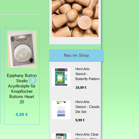
Neu im Shop
Hero Arts
Stencil -
Epiphany Button
Epiphany Button
Butterfly Pattern
Studio
Studio
Acyrlknöpfe für
18,99 €
Knopflocher
Knopflocher
Tool Heart 20
Buttons Heart
Hero Arts
20
Stanze - Clouds
Die Set
19,95 €
4,99 €
9,99 €
Hero Arts Clear