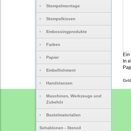
›
Stempelmontage
›
Stempelkissen
›
Embossingprodukte
›
Farben
Ein
›
Papier
In 
Pap
›
Embellishment
Grö
›
Handstanzen
›
Maschinen, Werkzeuge und
Zubehör
›
Bastelmaterialien
Schablonen - Stencil