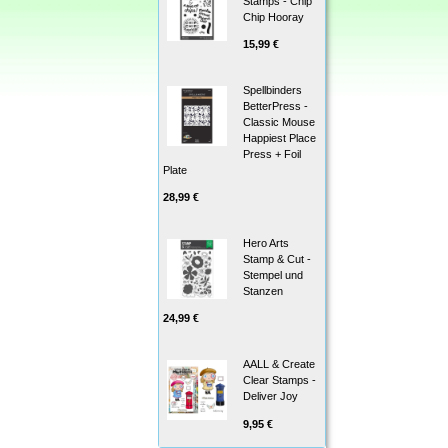
Stamps - Chip
Chip Hooray
15,99 €
Spellbinders
BetterPress -
Classic Mouse
Happiest Place
Press + Foil
Plate
28,99 €
Hero Arts
Stamp & Cut -
Stempel und
Stanzen
24,99 €
AALL & Create
Clear Stamps -
Deliver Joy
9,95 €