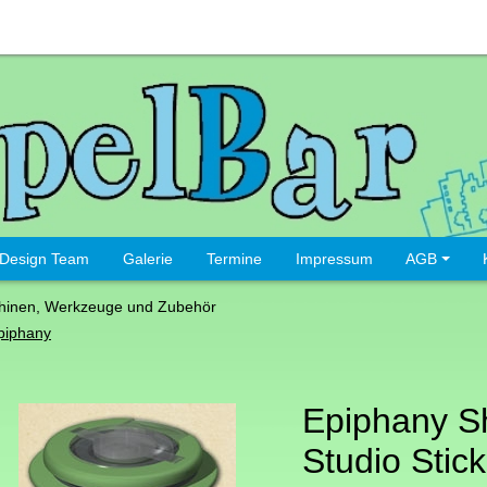
Design Team
Galerie
Termine
Impressum
AGB
hinen, Werkzeuge und Zubehör
piphany
Epiphany S
Studio Stic