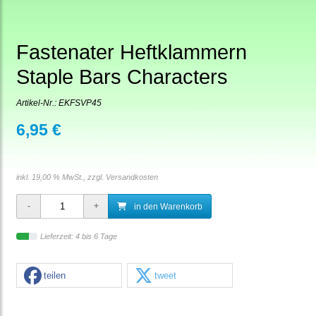
Fastenater Heftklammern
Staple Bars Characters
Artikel-Nr.:
EKFSVP45
6,95 €
inkl. 19,00 % MwSt., zzgl.
Versandkosten
in den Warenkorb
Lieferzeit: 4 bis 6 Tage
teilen
tweet