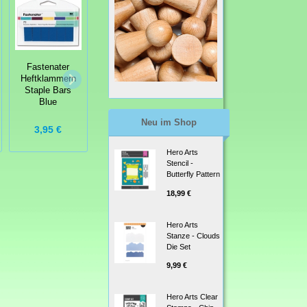
Fastenater
Fastenater
Fastenater
Heftklammern
Heftklammern
Heftklammern
Staple Bars
Staple Bars
Staple Bars
Limonade
Blue
Sunset
Neu im Shop
3,95 €
3,95 €
3,95 €
Hero Arts
Stencil -
Butterfly Pattern
18,99 €
Hero Arts
Stanze - Clouds
Die Set
9,99 €
Hero Arts Clear