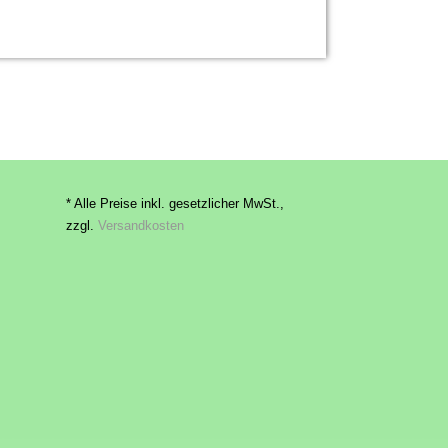
* Alle Preise inkl. gesetzlicher MwSt.,
zzgl.
Versandkosten