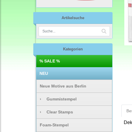
Artikelsuche
Kategorien
% SALE %
NEU
Neue Motive aus Berlin
›
Gummistempel
Be
›
Clear Stamps
Dek
Foam-Stempel