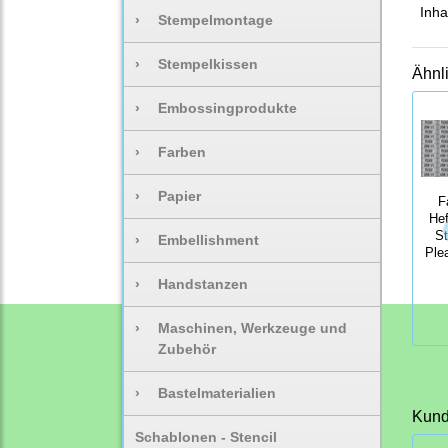
Inha
›
Stempelmontage
›
Stempelkissen
Ähnl
›
Embossingprodukte
›
Farben
›
Papier
F
He
St
›
Embellishment
Ple
›
Handstanzen
›
Maschinen, Werkzeuge und
Zubehör
›
Bastelmaterialien
Kunde
Schablonen - Stencil