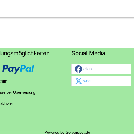
lungsmöglichkeiten
Social Media
teilen
tweet
hrift
sse per Überweisung
tabholer
Powered by
Serverspot.de