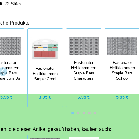
lt: 72 Stück
iche Produkte:
astenater
Fastenater
Fastenater
ftklammern
Heftklammern
Heftklammern
Fastenater
aple Bars
Staple Bars
Staple Bars
Heftklammern
ase Join Us
Characters
School
Staple Coral
3,95 €
5,95 €
6,95 €
5,95 €
n, die diesen Artikel gekauft haben, kauften auch: