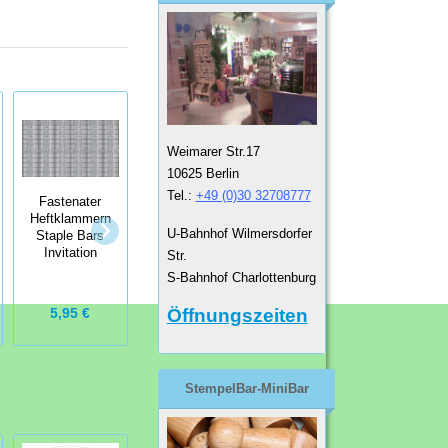
Weimarer Str.17
10625 Berlin
Tel.:
+49 (0)30 32708777
Fastenater
Fastenater
Heftklammern
EK Tools
Heftklammern
U-Bahnhof Wilmersdorfer
Staple Bars
Scissor Pro
Staple Bars
Invitation
Str.
Circle Cutter -
Yellow
Kreisschneider
S-Bahnhof Charlottenburg
3,95 €
5,95 €
24,99 €
Öffnungszeiten
StempelBar-MiniBar