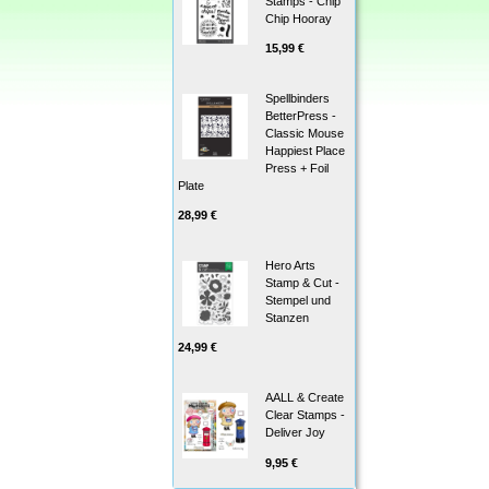
Stamps - Chip
Chip Hooray
15,99 €
Spellbinders
BetterPress -
Classic Mouse
Happiest Place
Press + Foil
Plate
28,99 €
Hero Arts
Stamp & Cut -
Stempel und
Stanzen
24,99 €
AALL & Create
Clear Stamps -
Deliver Joy
9,95 €