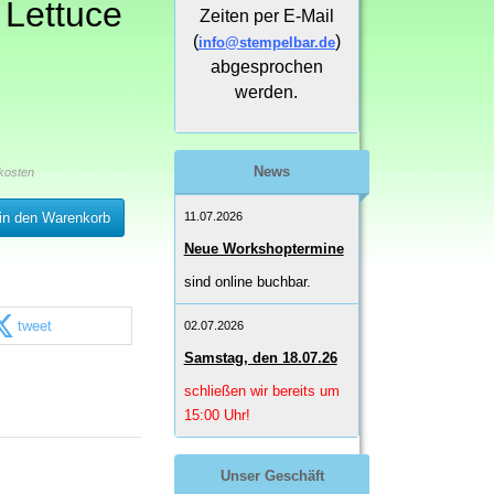
 Lettuce
Zeiten per E-Mail
(
)
info@stempelbar.de
abgesprochen
werden.
News
kosten
11.07.2026
in den Warenkorb
Neue Workshoptermine
sind online buchbar.
tweet
02.07.2026
Samstag, den 18.07.26
schließen wir bereits um
15:00 Uhr!
Unser Geschäft