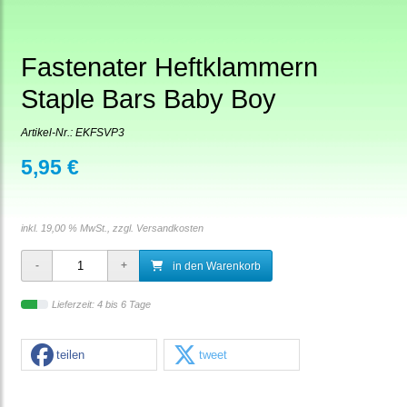
Fastenater Heftklammern
Staple Bars Baby Boy
Artikel-Nr.:
EKFSVP3
5,95 €
inkl. 19,00 % MwSt., zzgl.
Versandkosten
in den Warenkorb
Lieferzeit: 4 bis 6 Tage
teilen
tweet