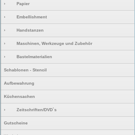
›
Papier
›
Embellishment
›
Handstanzen
›
Maschinen, Werkzeuge und Zubehör
›
Bastelmaterialien
Schablonen - Stencil
Aufbewahrung
Küchensachen
›
Zeitschriften/DVD`s
Gutscheine