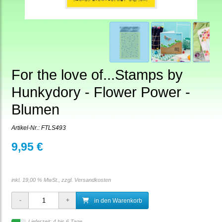
For the love of...Stamps by
Hunkydory - Flower Power -
Blumen
Artikel-Nr.:
FTLS493
9,95 €
inkl. 19,00 % MwSt., zzgl.
Versandkosten
in den Warenkorb
Lieferzeit: 4 bis 6 Tage