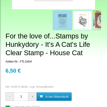
For the love of...Stamps by
Hunkydory - It's A Cat's Life
Clear Stamp - House Cat
Artikel-Nr.:
FTLS404
6,50 €
inkl. 19,00 % MwSt., zzgl.
Versandkosten
in den Warenkorb
Lieferzeit: 4 bis 6 Tage