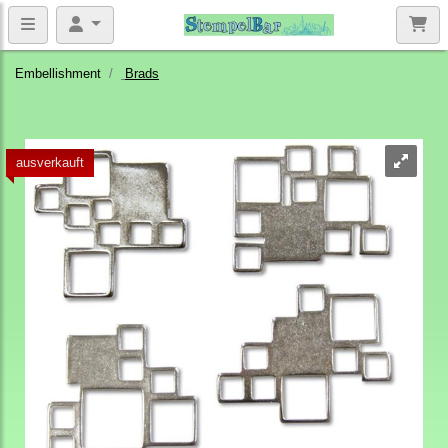
Embellishment
Brads
ausverkauft