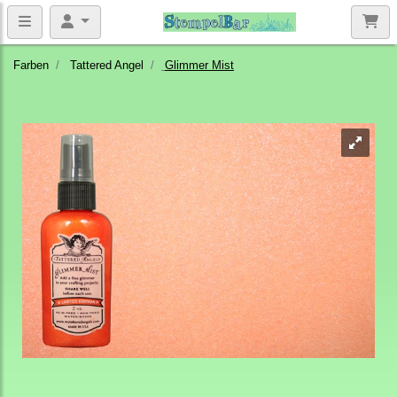
Farben
Tattered Angel
Glimmer Mist