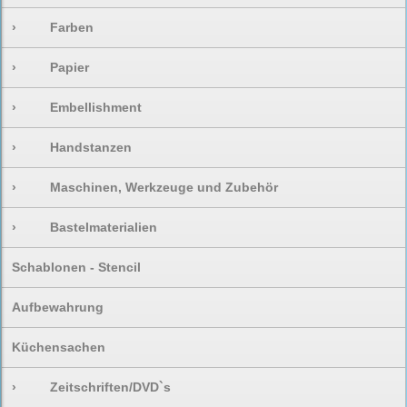
›
Farben
›
Papier
›
Embellishment
›
Handstanzen
›
Maschinen, Werkzeuge und Zubehör
›
Bastelmaterialien
Schablonen - Stencil
Aufbewahrung
Küchensachen
›
Zeitschriften/DVD`s