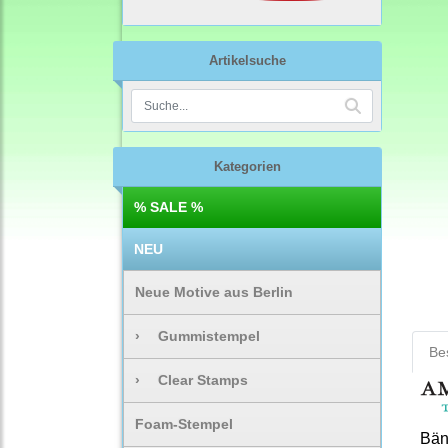
Artikelsuche
Kategorien
% SALE %
NEU
Neue Motive aus Berlin
›
Gummistempel
Be
›
Clear Stamps
Foam-Stempel
Bänd