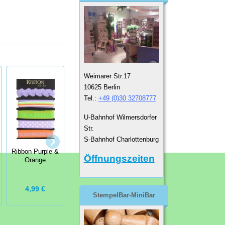
Weimarer Str.17
10625 Berlin
Tel.:
+49 (0)30 32708777
U-Bahnhof Wilmersdorfer
Str.
S-Bahnhof Charlottenburg
SEW Ribbon
Adhesive
Bändermischung
Ribbon Purple &
ribbons
Öffnungszeiten
Orange
Orange
schwarz/weiß
4,99 €
4,99 €
1,99 €
StempelBar-MiniBar