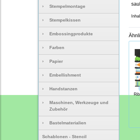
sau
›
Stempelmontage
Inhal
›
Stempelkissen
›
Embossingprodukte
Ähnl
›
Farben
›
Papier
›
Embellishment
›
Handstanzen
Rib
›
Maschinen, Werkzeuge und
Zubehör
›
Bastelmaterialien
Schablonen - Stencil