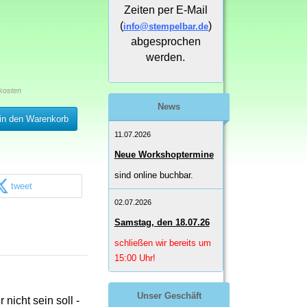
Zeiten per E-Mail
(
)
info@stempelbar.de
abgesprochen
werden.
kosten
News
in den Warenkorb
11.07.2026
Neue Workshoptermine
sind online buchbar.
tweet
02.07.2026
Samstag, den 18.07.26
schließen wir bereits um
15:00 Uhr!
Unser Geschäft
 nicht sein soll -