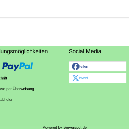
lungsmöglichkeiten
Social Media
teilen
tweet
hrift
sse per Überweisung
tabholer
Powered by
Serverspot.de