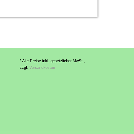
* Alle Preise inkl. gesetzlicher MwSt.,
zzgl.
Versandkosten