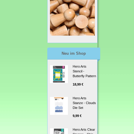
Neu im Shop
Hero Arts
Stencil -
Butterfly Pattern
18,99 €
Hero Arts
Stanze - Clouds
Die Set
9,99 €
Hero Arts Clear