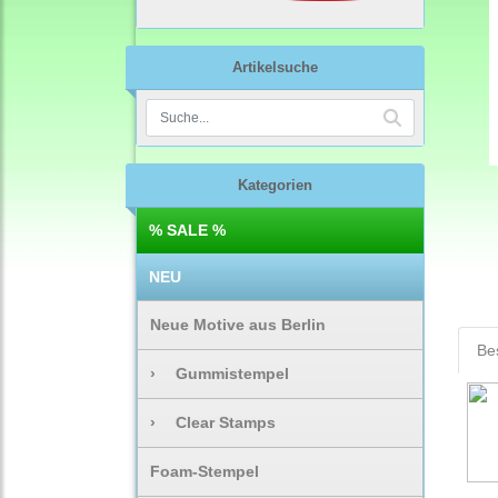
Artikelsuche
Kategorien
% SALE %
NEU
Neue Motive aus Berlin
Be
›
Gummistempel
›
Clear Stamps
Foam-Stempel