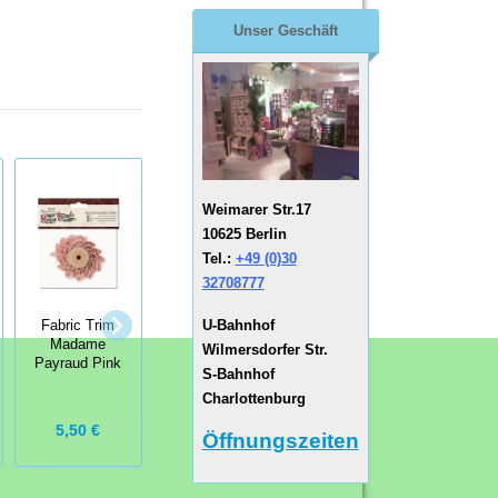
Unser Geschäft
Weimarer Str.17
10625 Berlin
Tel.:
+49 (0)30
32708777
U-Bahnhof
Fabric Trim
SEW Ribbon
Baumwoll-
Madame
Bändermischung
Bordüre Amanda
Wilmersdorfer Str.
Payraud Pink
Purple
weiß
S-Bahnhof
Charlottenburg
5,50 €
4,99 €
2,99 €
Öffnungszeiten