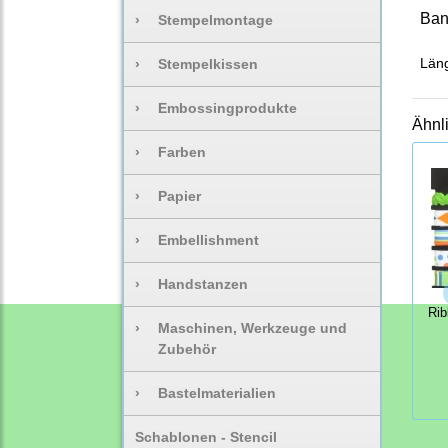
Ban
›
Stempelmontage
Läng
›
Stempelkissen
›
Embossingprodukte
Ähnl
›
Farben
›
Papier
›
Embellishment
›
Handstanzen
Rib
›
Maschinen, Werkzeuge und
Zubehör
›
Bastelmaterialien
Schablonen - Stencil