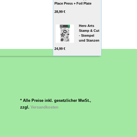
Place Press + Foil Plate
28,99 €
Hero Arts
Stamp & Cut
- Stempel
und Stanzen
24,99 €
* Alle Preise inkl. gesetzlicher MwSt.,
zzgl.
Versandkosten