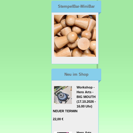
StempelBar-MiniBar
Neu im Shop
Workshop -
Hero Arts -
BIG MOUTH
(17.10.2026 -
16.00 Uhr)
NEUER TERMIN
22,00 €
Hero Arts