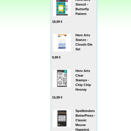
Stencil -
Butterfly
Pattern
18,99 €
Hero Arts
Stanze -
Clouds Die
Set
9,99 €
Hero Arts
Clear
Stamps -
Chip Chip
Hooray
15,99 €
Spellbinders
BetterPress -
Classic
Mouse
Happiest