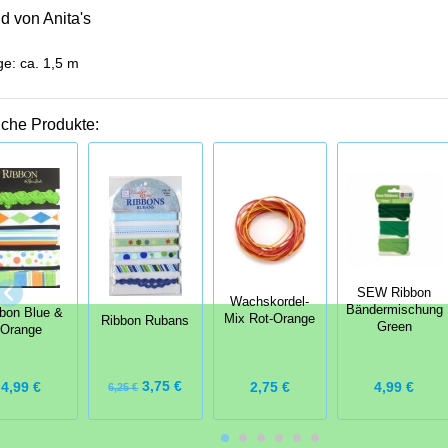
d von Anita's
e: ca. 1,5 m
iche Produkte:
SEW Ribbon
Wachskordel-
Bändermischung
bon Blue &
Mix Rot-Orange
Ribbon Rubans
Green
Orange
3,75 €
2,75 €
4,99 €
4,99 €
6,25 €