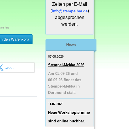
Zeiten per E-Mail
(
)
info@stempelbar.de
abgesprochen
werden.
kosten
in den Warenkorb
News
07.08.2026
Stempel-Mekka 2026
tweet
Am 05.09.26 und
06.09.26 findet das
Stempel-Mekka in
Dortmund statt.
11.07.2026
Neue Workshoptermine
sind online buchbar.