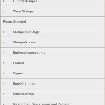
›
Gummistempel
›
Clear Stamps
Foam-Stempel
›
Stempelmontage
›
Stempelkissen
›
Embossingprodukte
›
Farben
›
Papier
›
Embellishment
›
Handstanzen
›
Maschinen, Werkzeuge und Zubehör