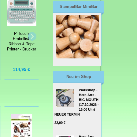
StempelBar-MiniBar
P-Touch
Tim Holtz
Embellish
Schere titanium
Silent Eyelet
Ribbon & Tape
micro serrated
Setter Tool
Printer - Drucker
scissors 9,5inch
Ösensetzer
19,99 €
114,95 €
21,50 €
Neu im Shop
Workshop -
Hero Arts -
BIG MOUTH
(17.10.2026 -
16.00 Uhr)
NEUER TERMIN
22,00 €
Hero Arts