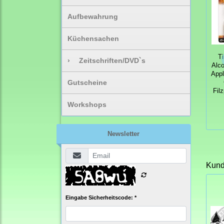
Aufbewahrung
Küchensachen
T
›
Zeitschriften/DVD`s
Alco
Appl
Gutscheine
Fil
Workshops
Newsletter
Kunde
Eingabe Sicherheitscode: *