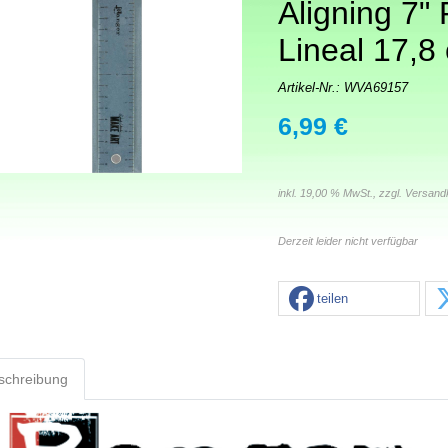
Aligning 7" 
Lineal 17,8
Artikel-Nr.:
WVA69157
6,99 €
inkl. 19,00 % MwSt., zzgl.
Versand
Derzeit leider nicht verfügbar
teilen
schreibung