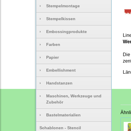
›
Stempelmontage
›
Stempelkissen
›
Embossingprodukte
Lin
Wen
›
Farben
Die 
›
Papier
zent
›
Embellishment
Län
›
Handstanzen
›
Maschinen, Werkzeuge und
Zubehör
Ähnl
›
Bastelmaterialien
Schablonen - Stencil