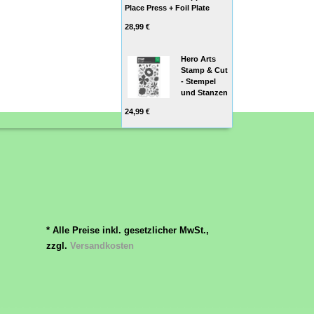
Place Press + Foil Plate
28,99 €
Hero Arts
Stamp & Cut
- Stempel
und Stanzen
24,99 €
* Alle Preise inkl. gesetzlicher MwSt.,
zzgl.
Versandkosten