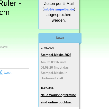
Ruler -
Zeiten per E-Mail
(
)
info@stempelbar.de
 cm
abgesprochen
werden.
News
kosten
07.08.2026
Stempel-Mekka 2026
Am 05.09.26 und
06.09.26 findet das
tweet
Stempel-Mekka in
Dortmund statt.
11.07.2026
Neue Workshoptermine
sind online buchbar.