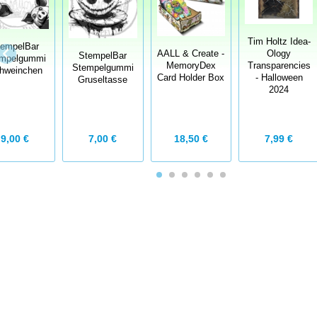
Tim Holtz Idea-
tempelBar
AALL & Create -
Ology
StempelBar
mpelgummi
MemoryDex
Transparencies
Stempelgummi
hweinchen
Card Holder Box
- Halloween
Gruseltasse
2024
7,00 €
18,50 €
7,99 €
9,00 €