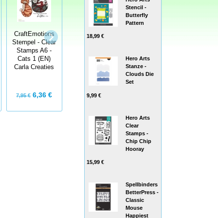
Stencil -
Butterfly
Pattern
CraftEmotions
CraftEmotions
CraftEmotions
18,99 €
Stempel - Clear
Stempel - Clear
Stempel - Clear
Stamps A6 -
Stamps A6 -
Stamps A6 -
Owls 4
Mouse 1
Cats 1 (EN)
Hero Arts
Christmas Carla
Christmas Carla
Stanze -
Carla Creaties
Creaties
Creaties
Clouds Die
Set
6,36 €
6,36 €
6,36 €
9,99 €
7,95 €
7,95 €
Hero Arts
Clear
Stamps -
Chip Chip
Hooray
15,99 €
Spellbinders
BetterPress -
Classic
Mouse
Happiest