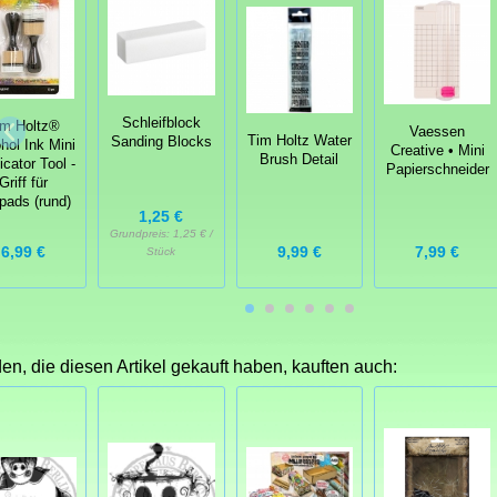
Schleifblock
im Holtz®
Vaessen
Tim Holtz Water
Sanding Blocks
hol Ink Mini
Creative • Mini
Brush Detail
icator Tool -
Papierschneider
Griff für
zpads (rund)
1,25 €
Grundpreis:
1,25 € /
6,99 €
9,99 €
7,99 €
Stück
n, die diesen Artikel gekauft haben, kauften auch: