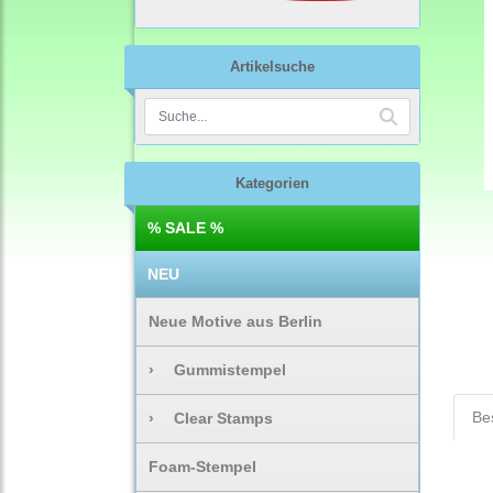
Artikelsuche
Kategorien
% SALE %
NEU
Neue Motive aus Berlin
›
Gummistempel
Be
›
Clear Stamps
Foam-Stempel