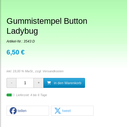
Gummistempel Button
Ladybug
Artikel-Nr.:
3543 D
6,50 €
inkl. 19,00 % MwSt., zzgl.
Versandkosten
in den Warenkorb
Lieferzeit: 4 bis 6 Tage
teilen
tweet