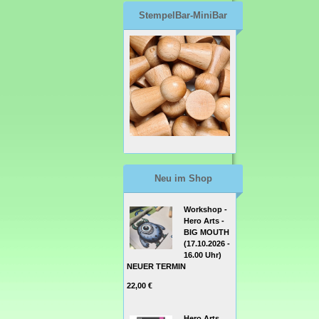
StempelBar-MiniBar
Neu im Shop
Workshop -
Hero Arts -
BIG MOUTH
(17.10.2026 -
16.00 Uhr)
NEUER TERMIN
22,00 €
Hero Arts