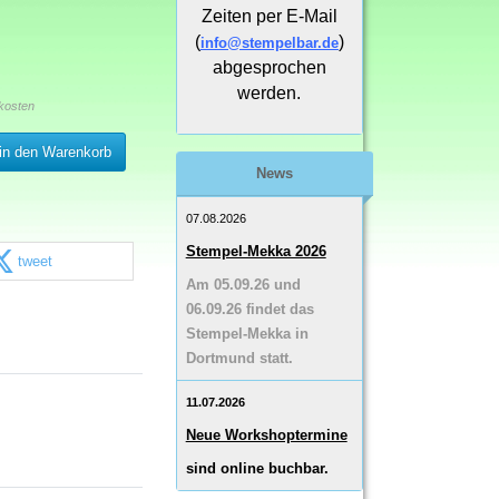
Zeiten per E-Mail
(
)
info@stempelbar.de
abgesprochen
werden.
kosten
in den Warenkorb
News
07.08.2026
Stempel-Mekka 2026
tweet
Am 05.09.26 und
06.09.26 findet das
Stempel-Mekka in
Dortmund statt.
11.07.2026
Neue Workshoptermine
sind online buchbar.