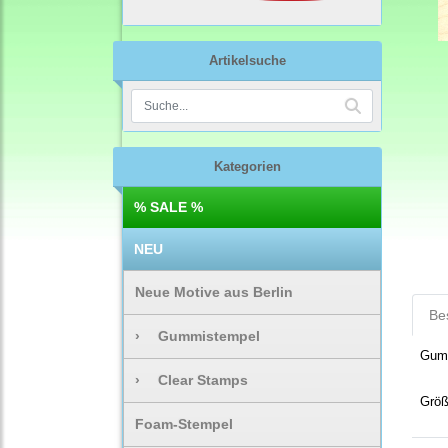
Artikelsuche
Kategorien
% SALE %
NEU
Neue Motive aus Berlin
Be
›
Gummistempel
Gumm
›
Clear Stamps
Grö
Foam-Stempel