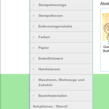
Ähnl
›
Stempelmontage
›
Stempelkissen
›
Embossingprodukte
›
Farben
Gum
›
Papier
Butt
›
Embellishment
›
Handstanzen
›
Maschinen, Werkzeuge und
Zubehör
›
Bastelmaterialien
Schablonen - Stencil