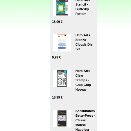
Stencil -
Butterfly
Pattern
18,99 €
Hero Arts
Stanze -
Clouds Die
Set
9,99 €
Hero Arts
Clear
Stamps -
Chip Chip
Hooray
15,99 €
Spellbinders
BetterPress -
Classic
Mouse
Happiest