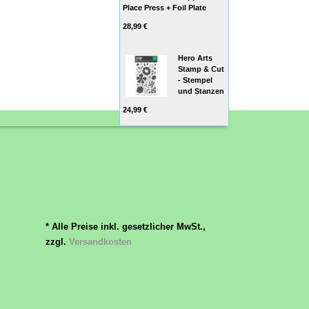
Place Press + Foil Plate
28,99 €
Hero Arts
Stamp & Cut
- Stempel
und Stanzen
24,99 €
* Alle Preise inkl. gesetzlicher MwSt.,
zzgl.
Versandkosten