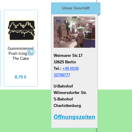
Unser Geschäft
Gummistempel
Posh Icing On
Weimarer Str.17
Gummistempel
The Cake
10625 Berlin
Jack In The Box
Tel.:
+49 (0)30
32708777
8,75 €
7,50 €
U-Bahnhof
Wilmersdorfer Str.
S-Bahnhof
Charlottenburg
Öffnungszeiten