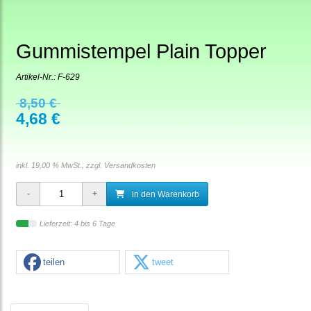
Gummistempel Plain Topper
Artikel-Nr.:
F-629
8,50 €
4,68 €
inkl. 19,00 % MwSt., zzgl.
Versandkosten
in den Warenkorb
Lieferzeit: 4 bis 6 Tage
teilen
tweet