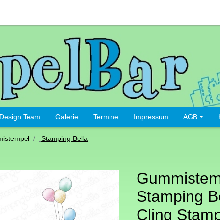
Design Team
Galerie
Termine
Impressum
AGB
istempel
Stamping Bella
Gummistem
Stamping Be
Cling Stam