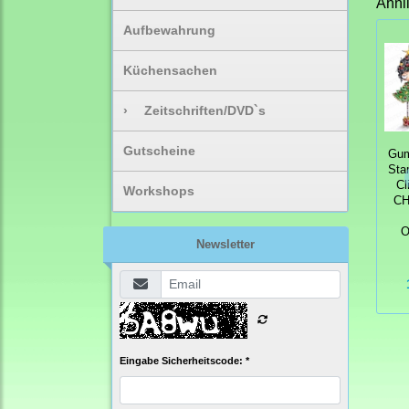
Ähnl
Aufbewahrung
Küchensachen
›
Zeitschriften/DVD`s
Gutscheine
Gum
Sta
Cl
Workshops
CH
O
Newsletter
Eingabe Sicherheitscode: *