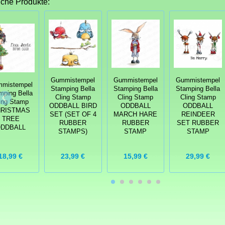
iche Produkte:
Gummistempel
Gummistempel
Gummistempel
mistempel
Stamping Bella
Stamping Bella
Stamping Bella
mping Bella
Cling Stamp
Cling Stamp
Cling Stamp
ing Stamp
ODDBALL BIRD
ODDBALL
ODDBALL
RISTMAS
SET (SET OF 4
MARCH HARE
REINDEER
TREE
RUBBER
RUBBER
SET RUBBER
DDBALL
STAMPS)
STAMP
STAMP
18,99 €
23,99 €
15,99 €
29,99 €