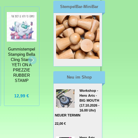
StempelBar-MiniBar
Gummistempel
Gummistempel
Stamping Bella
Gummistempel
Stamping Bella
Cling Stamp
Stamping Bella
Cling Stamp
THE GNOME
Cling Stamp
YETI ON A
AND THE
GNOME HOME
PREZZIE
SQUIRREL
RUBBER
RUBBER
Neu im Shop
RUBBER
STAMP
STAMP
STAMP
Workshop -
12,99 €
14,99 €
15,99 €
Hero Arts -
BIG MOUTH
(17.10.2026 -
16.00 Uhr)
NEUER TERMIN
22,00 €
Hero Arts