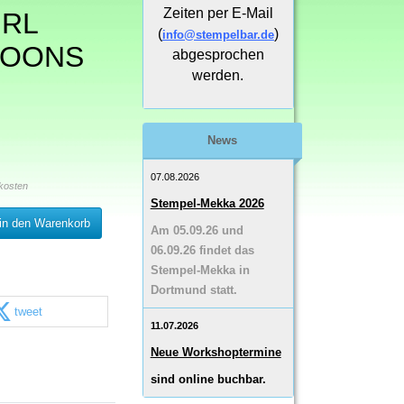
Zeiten per E-Mail
IRL
(
)
info@stempelbar.de
LOONS
abgesprochen
werden.
News
07.08.2026
kosten
Stempel-Mekka 2026
in den Warenkorb
Am 05.09.26 und
06.09.26 findet das
Stempel-Mekka in
Dortmund statt.
tweet
11.07.2026
Neue Workshoptermine
sind online buchbar.