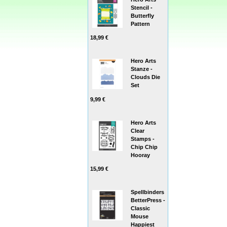
Stencil -
Butterfly
Pattern
18,99 €
Hero Arts
Stanze -
Clouds Die
Set
9,99 €
Hero Arts
Clear
Stamps -
Chip Chip
Hooray
15,99 €
Spellbinders
BetterPress -
Classic
Mouse
Happiest