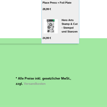
Place Press + Foil Plate
28,99 €
Hero Arts
Stamp & Cut
- Stempel
und Stanzen
24,99 €
* Alle Preise inkl. gesetzlicher MwSt.,
zzgl.
Versandkosten