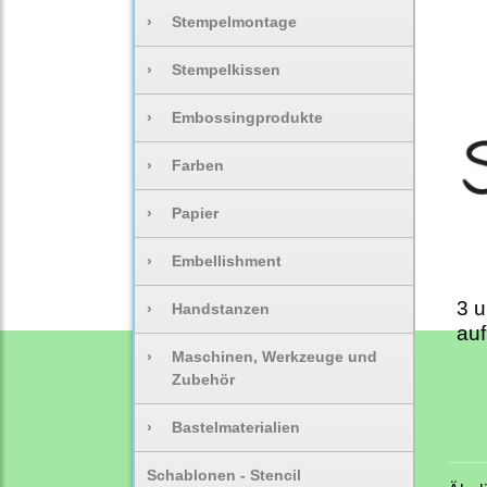
›
Stempelmontage
›
Stempelkissen
›
Embossingprodukte
›
Farben
›
Papier
›
Embellishment
3 
›
Handstanzen
auf
›
Maschinen, Werkzeuge und
Zubehör
›
Bastelmaterialien
Schablonen - Stencil