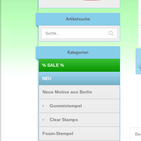
Artikelsuche
Kategorien
% SALE %
NEU
Neue Motive aus Berlin
›
Gummistempel
›
Clear Stamps
Foam-Stempel
Be