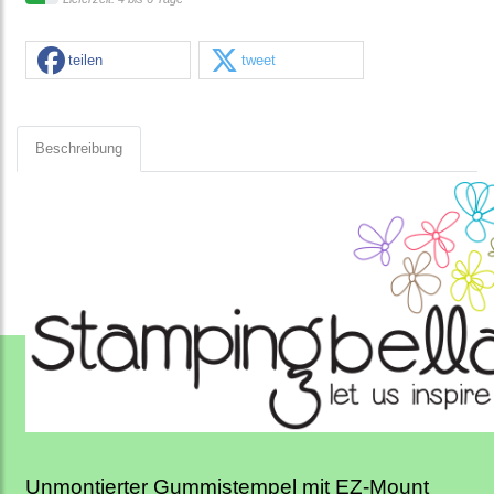
teilen
tweet
Beschreibung
Unmontierter Gummistempel mit EZ-Mount