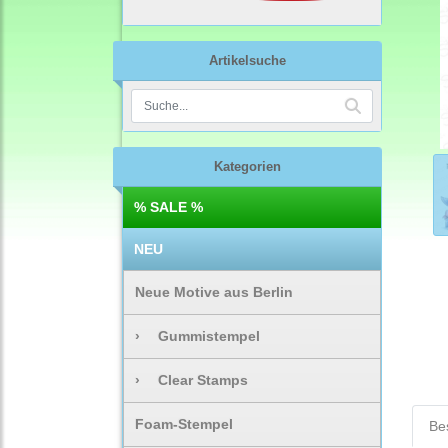
Artikelsuche
Kategorien
% SALE %
NEU
Neue Motive aus Berlin
›
Gummistempel
›
Clear Stamps
Foam-Stempel
Be