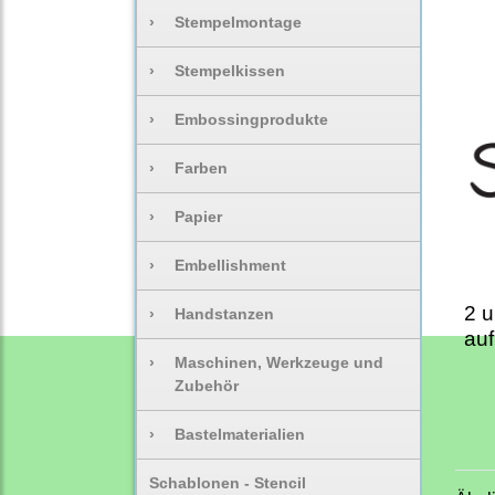
›
Stempelmontage
›
Stempelkissen
›
Embossingprodukte
›
Farben
›
Papier
›
Embellishment
2 
›
Handstanzen
auf
›
Maschinen, Werkzeuge und
Zubehör
›
Bastelmaterialien
Schablonen - Stencil