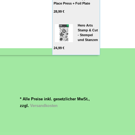
Place Press + Foil Plate
28,99 €
Hero Arts
Stamp & Cut
- Stempel
und Stanzen
24,99 €
* Alle Preise inkl. gesetzlicher MwSt.,
zzgl.
Versandkosten