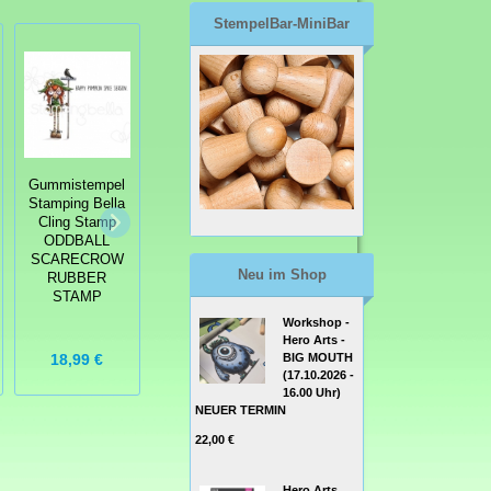
StempelBar-MiniBar
Gummistempel
Gummistempel
Stamping Bella
Gummistempel
Stamping Bella
Cling Stamp
Stamping Bella
Cling Stamp
ODDBALL
Cling Stamp
GNOME HOME
SCARECROW
ODDBALL ABE
RUBBER
Neu im Shop
RUBBER
STAMP
STAMP
Workshop -
Hero Arts -
18,99 €
12,99 €
15,99 €
BIG MOUTH
(17.10.2026 -
16.00 Uhr)
NEUER TERMIN
22,00 €
Hero Arts