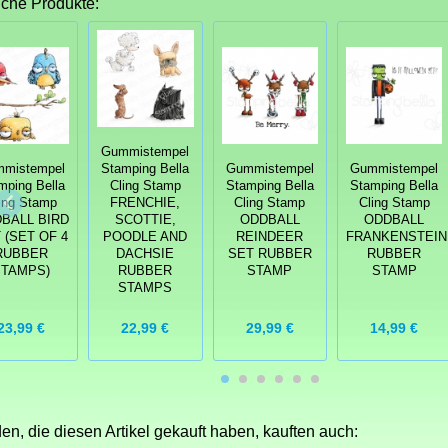
iche Produkte:
Gummistempel
mistempel
Stamping Bella
Gummistempel
Gummistempel
mping Bella
Cling Stamp
Stamping Bella
Stamping Bella
ing Stamp
FRENCHIE,
Cling Stamp
Cling Stamp
BALL BIRD
SCOTTIE,
ODDBALL
ODDBALL
 (SET OF 4
POODLE AND
REINDEER
FRANKENSTEIN
RUBBER
DACHSIE
SET RUBBER
RUBBER
STAMPS)
RUBBER
STAMP
STAMP
STAMPS
23,99 €
22,99 €
29,99 €
14,99 €
n, die diesen Artikel gekauft haben, kauften auch: