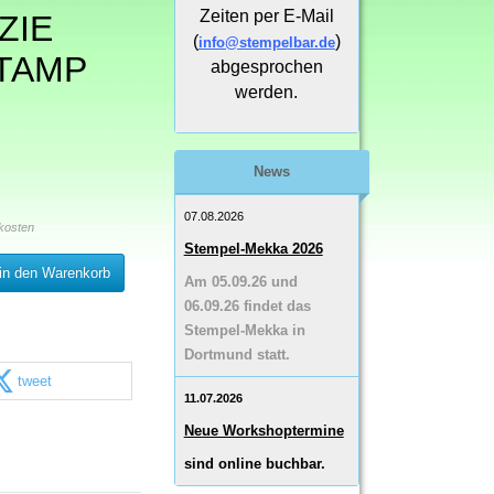
Zeiten per E-Mail
ZIE
(
)
info@stempelbar.de
TAMP
abgesprochen
werden.
News
07.08.2026
kosten
Stempel-Mekka 2026
in den Warenkorb
Am 05.09.26 und
06.09.26 findet das
Stempel-Mekka in
Dortmund statt.
tweet
11.07.2026
Neue Workshoptermine
sind online buchbar.