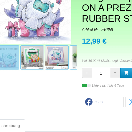
ON A PREZ
RUBBER S
Artikel-Nr.:
EB858
12,99 €
inkl. 19,00 % MwSt., zzgl.
Versand
Lieferzeit: 4 bis 6 Tage
teilen
schreibung