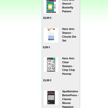
Stencil -
Butterfly
Pattern
18,99 €
Hero Arts
Stanze -
Clouds Die
Set
9,99 €
Hero Arts
Clear
Stamps -
Chip Chip
Hooray
15,99 €
Spellbinders
BetterPress -
Classic
Mouse
Happiest