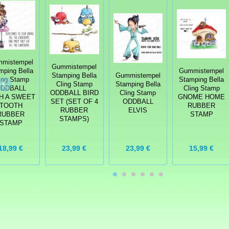
mistempel
Gummistempel
mping Bella
Gummistempel
Stamping Bella
Gummistempel
ing Stamp
Stamping Bella
Cling Stamp
Stamping Bella
DDBALL
Cling Stamp
ODDBALL BIRD
Cling Stamp
H A SWEET
GNOME HOME
SET (SET OF 4
ODDBALL
TOOTH
RUBBER
RUBBER
ELVIS
RUBBER
STAMP
STAMPS)
STAMP
18,99 €
23,99 €
23,99 €
15,99 €