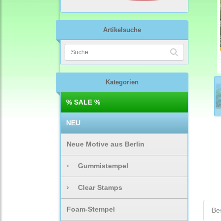
Artikelsuche
Kategorien
% SALE %
NEU
Neue Motive aus Berlin
›
Gummistempel
›
Clear Stamps
Foam-Stempel
Be