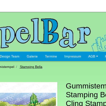
Design Team
Galerie
Termine
Impressum
AGB
istempel
Stamping Bella
Gummistem
Stamping Be
Cling Stam