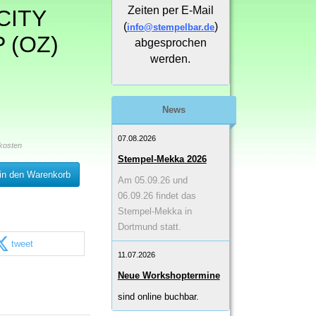
Zeiten per E-Mail
CITY
(
)
info@stempelbar.de
 (OZ)
abgesprochen
werden.
News
07.08.2026
kosten
Stempel-Mekka 2026
in den Warenkorb
Am 05.09.26 und
06.09.26 findet das
Stempel-Mekka in
Dortmund statt.
tweet
11.07.2026
Neue Workshoptermine
sind online buchbar.