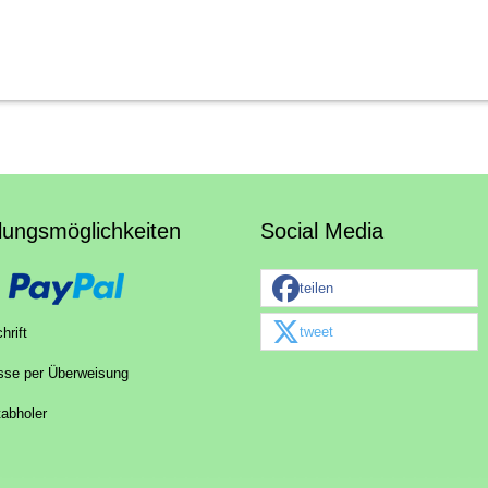
lungsmöglichkeiten
Social Media
teilen
tweet
hrift
sse per Überweisung
tabholer