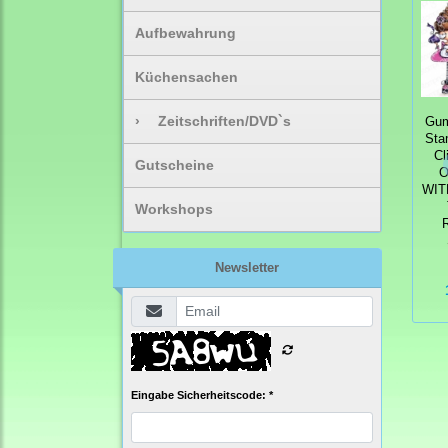
Aufbewahrung
Küchensachen
›
Zeitschriften/DVD`s
Gum
Sta
Cl
Gutscheine
O
WIT
Workshops
Newsletter
Eingabe Sicherheitscode: *