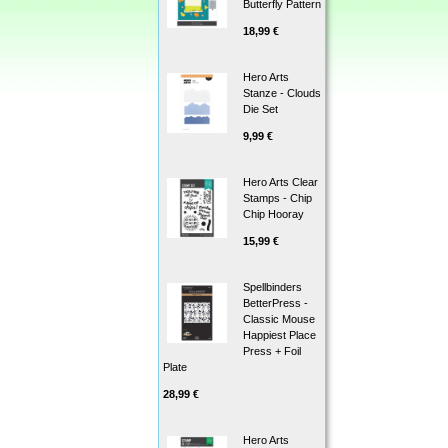
Butterfly Pattern
18,99 €
Hero Arts
Stanze - Clouds
Die Set
9,99 €
Hero Arts Clear
Stamps - Chip
Chip Hooray
15,99 €
Spellbinders
BetterPress -
Classic Mouse
Happiest Place
Press + Foil
Plate
28,99 €
Hero Arts