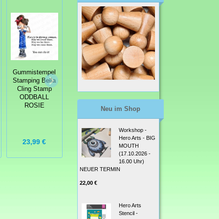
Gummistempel
Stamping Bella
Gummistempel
Gummistempel
Cling Stamp
Stamping Bella
Stamping Bella
LONG
Cling Stamp OH
Cling Stamp
DISTANCE
GNOME YOU
ODDBALL
CHRISTMAS
DI'INT RUBBER
ROSIE
Neu im Shop
SENTIMENT
STAMP
SET
Workshop -
Hero Arts - BIG
23,99 €
16,99 €
7,99 €
MOUTH
(17.10.2026 -
16.00 Uhr)
NEUER TERMIN
22,00 €
Hero Arts
Stencil -