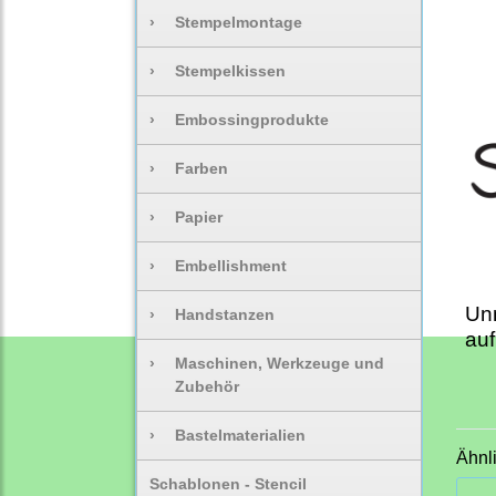
›
Stempelmontage
›
Stempelkissen
›
Embossingprodukte
›
Farben
›
Papier
›
Embellishment
Un
›
Handstanzen
auf
›
Maschinen, Werkzeuge und
Zubehör
›
Bastelmaterialien
Ähnl
Schablonen - Stencil