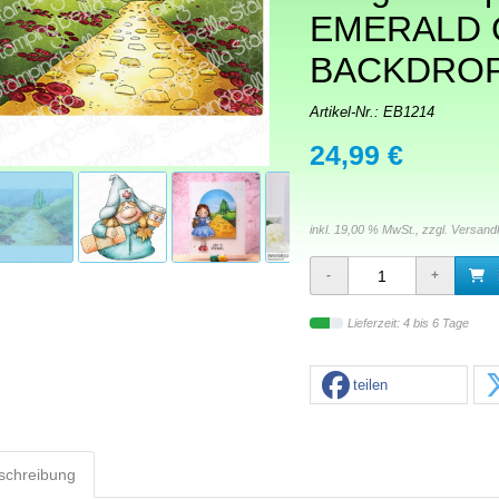
EMERALD 
BACKDROP
Artikel-Nr.:
EB1214
24,99 €
inkl. 19,00 % MwSt., zzgl.
Versand
Lieferzeit: 4 bis 6 Tage
teilen
schreibung