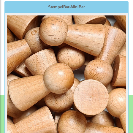
StempelBar-MiniBar