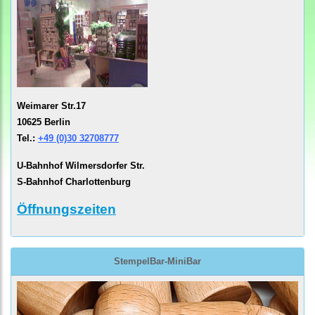
Weimarer Str.17
10625 Berlin
Tel.:
+49 (0)30 32708777
U-Bahnhof Wilmersdorfer Str.
S-Bahnhof Charlottenburg
Öffnungszeiten
StempelBar-MiniBar