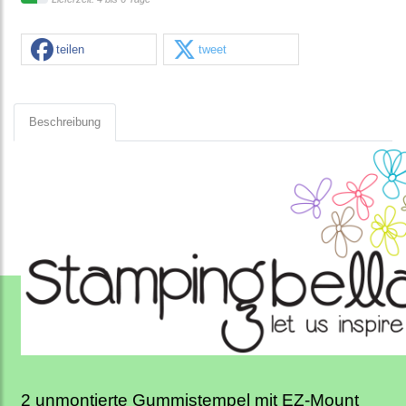
teilen
tweet
Beschreibung
2 unmontierte Gummistempel mit EZ-Mount