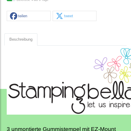
teilen
tweet
Beschreibung
3 unmontierte Gummistempel mit EZ-Mount