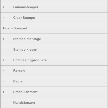
›
Gummistempel
›
Clear Stamps
Foam-Stempel
›
Stempelmontage
›
Stempelkissen
›
Embossingprodukte
›
Farben
›
Papier
›
Embellishment
›
Handstanzen