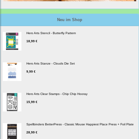
Neu im Shop
Hero Arts Stencil - Butterfly Pattern
18,99 €
Hero Arts Stanze - Clouds Die Set
9,99 €
Hero Arts Clear Stamps - Chip Chip Hooray
15,99 €
Spellbinders BetterPress - Classic Mouse Happiest Place Press + Foil Plate
28,99 €