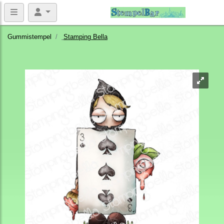
Gummistempel
Stamping Bella