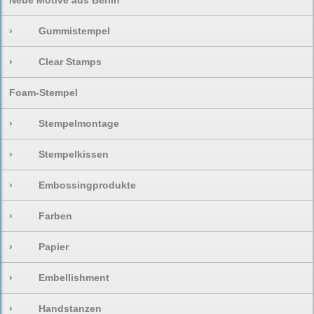
Neue Motive aus Berlin
›
Gummistempel
›
Clear Stamps
Foam-Stempel
›
Stempelmontage
›
Stempelkissen
›
Embossingprodukte
›
Farben
›
Papier
›
Embellishment
›
Handstanzen