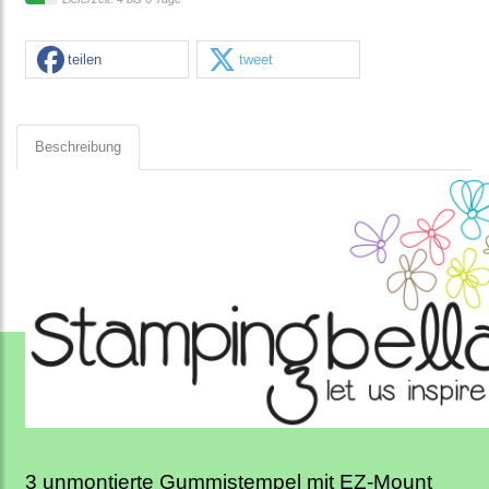
teilen
tweet
Beschreibung
3 unmontierte Gummistempel mit EZ-Mount