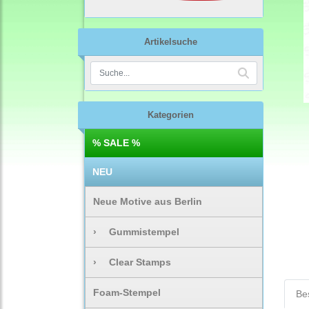
Artikelsuche
Kategorien
% SALE %
NEU
Neue Motive aus Berlin
›
Gummistempel
›
Clear Stamps
Foam-Stempel
Be