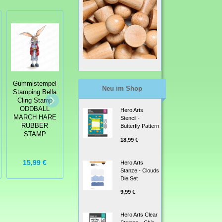
Gummistempel
Gummistempel
Gummistempel
Neu im Shop
Stamping Bella
Stamping Bella
Stamping Bella
Cling Stamp
Cling Stamp
Cling Stamp
ODDBALL
ODDBALL MAD
Hero Arts
GNOME HOME
MARCH HARE
HATTER
Stencil -
RUBBER
RUBBER
RUBBER
Butterfly Pattern
STAMP
STAMP
STAMP
18,99 €
15,99 €
15,99 €
25,99 €
Hero Arts
Stanze - Clouds
Die Set
9,99 €
Hero Arts Clear