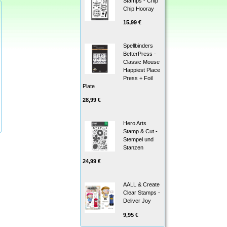
Stamps - Chip
Chip Hooray
15,99 €
Spellbinders
BetterPress -
Classic Mouse
Happiest Place
Press + Foil
Plate
28,99 €
Hero Arts
Stamp & Cut -
Stempel und
Stanzen
24,99 €
AALL & Create
Clear Stamps -
Deliver Joy
9,95 €