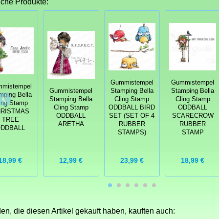
iche Produkte:
Gummistempel
Gummistempel
mistempel
Gummistempel
Stamping Bella
Stamping Bella
mping Bella
Stamping Bella
Cling Stamp
Cling Stamp
ing Stamp
Cling Stamp
ODDBALL BIRD
ODDBALL
RISTMAS
ODDBALL
SET (SET OF 4
SCARECROW
TREE
ARETHA
RUBBER
RUBBER
DDBALL
STAMPS)
STAMP
18,99 €
12,99 €
23,99 €
18,99 €
n, die diesen Artikel gekauft haben, kauften auch: