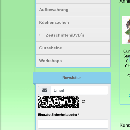
Ähnl
Aufbewahrung
Küchensachen
›
Zeitschriften/DVD`s
Gutscheine
Gum
Sta
Workshops
Cl
CH
O
Newsletter
Eingabe Sicherheitscode: *
Kunde