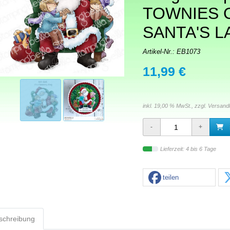
TOWNIES 
SANTA'S L
Artikel-Nr.:
EB1073
11,99 €
inkl. 19,00 % MwSt., zzgl.
Versand
Lieferzeit: 4 bis 6 Tage
teilen
schreibung