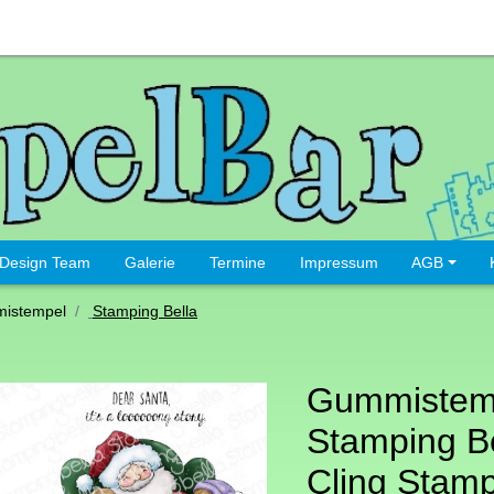
Design Team
Galerie
Termine
Impressum
AGB
istempel
Stamping Bella
Gummistem
Stamping Be
Cling Stam