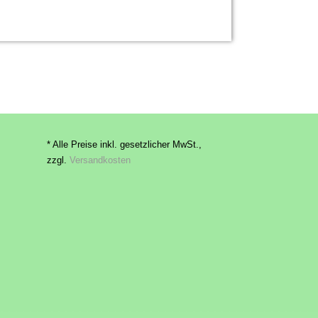
* Alle Preise inkl. gesetzlicher MwSt.,
zzgl.
Versandkosten