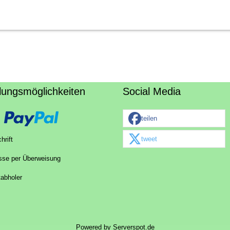
lungsmöglichkeiten
Social Media
teilen
tweet
hrift
sse per Überweisung
tabholer
Powered by
Serverspot.de