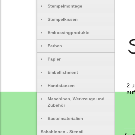
›
Stempelmontage
›
Stempelkissen
›
Embossingprodukte
›
Farben
›
Papier
›
Embellishment
2 
›
Handstanzen
auf
›
Maschinen, Werkzeuge und
Zubehör
›
Bastelmaterialien
Schablonen - Stencil