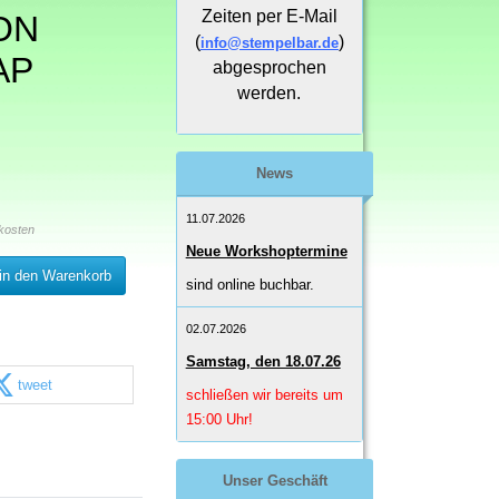
Zeiten per E-Mail
ON
(
)
info@stempelbar.de
AP
abgesprochen
werden.
News
11.07.2026
kosten
Neue Workshoptermine
in den Warenkorb
sind online buchbar.
02.07.2026
Samstag, den 18.07.26
tweet
schließen wir bereits um
15:00 Uhr!
Unser Geschäft