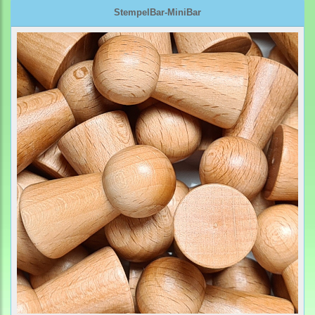
StempelBar-MiniBar