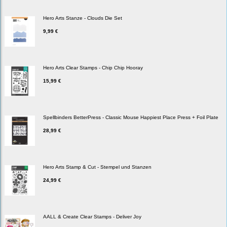
Hero Arts Stanze - Clouds Die Set
9,99 €
Hero Arts Clear Stamps - Chip Chip Hooray
15,99 €
Spellbinders BetterPress - Classic Mouse Happiest Place Press + Foil Plate
28,99 €
Hero Arts Stamp & Cut - Stempel und Stanzen
24,99 €
AALL & Create Clear Stamps - Deliver Joy