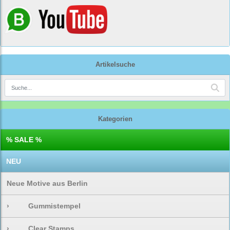
Artikelsuche
Kategorien
% SALE %
NEU
Neue Motive aus Berlin
›
Gummistempel
›
Clear Stamps