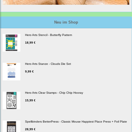
Neu im Shop
Hero Arts Stencil - Butterfly Pattern
18,99 €
Hero Arts Stanze - Clouds Die Set
9,99 €
Hero Arts Clear Stamps - Chip Chip Hooray
15,99 €
Spellbinders BetterPress - Classic Mouse Happiest Place Press + Foil Plate
28,99 €