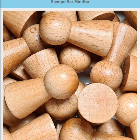
StempelBar-MiniBar