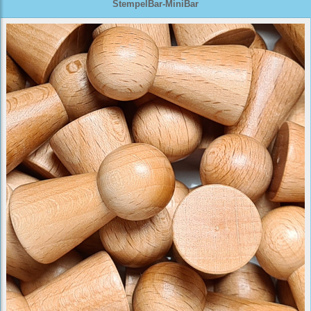
StempelBar-MiniBar