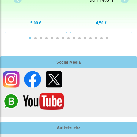
Dumm jebor'n
5,00 €
4,50 €
Social Media
Artikelsuche