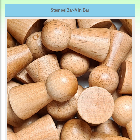
StempelBar-MiniBar