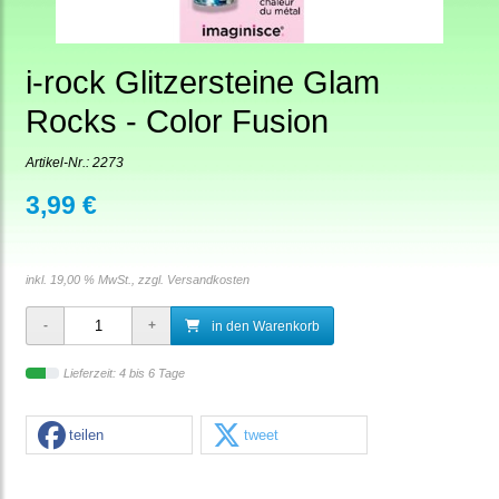
i-rock Glitzersteine Glam
Rocks - Color Fusion
Artikel-Nr.:
2273
3,99 €
inkl. 19,00 % MwSt., zzgl.
Versandkosten
in den Warenkorb
Lieferzeit: 4 bis 6 Tage
teilen
tweet