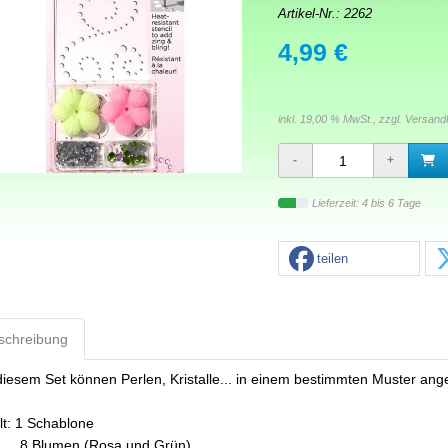
Artikel-Nr.:
2262
4,99 €
inkl. 19,00 % MwSt., zzgl.
Versand
Lieferzeit: 4 bis 6 Tage
teilen
schreibung
diesem Set können Perlen, Kristalle... in einem bestimmten Muster an
lt: 1 Schablone
lumen (Rosa und Grün)