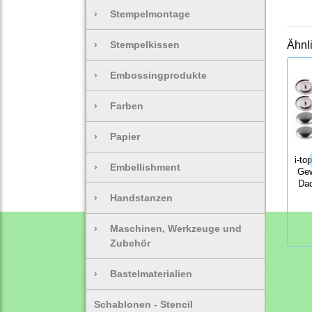
100
›
Stempelmontage
›
Stempelkissen
Ähnl
›
Embossingprodukte
›
Farben
›
Papier
i-to
›
Embellishment
Gew
Dad
›
Handstanzen
›
Maschinen, Werkzeuge und
Zubehör
›
Bastelmaterialien
Schablonen - Stencil