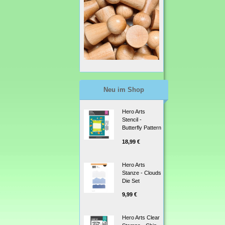
Neu im Shop
Hero Arts
Stencil -
Butterfly Pattern
18,99 €
Hero Arts
Stanze - Clouds
Die Set
9,99 €
Hero Arts Clear