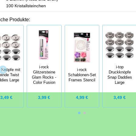
 Kristallsteinchen
iche Produkte:
i-rock
i-top
p Knöpfe mit
i-rock
Glitzersteine
Druckknöpfe
inde Twist
Schablonen-Set
Glam Rocks -
Snap Daddies
dies Large
Frames Stencil
Color Fusion
Large
3,49 €
3,99 €
4,99 €
3,49 €