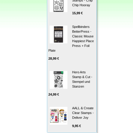
Stamps - Chip
Chip Hooray
15,99 €
Spellbinders
BetterPress -
Classic Mouse
Happiest Place
Press + Foil
Plate
28,99 €
Hero Arts
Stamp & Cut -
Stempel und
Stanzen
24,99 €
AALL & Create
Clear Stamps -
Deliver Joy
9,95 €