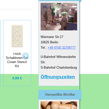
Weimarer Str.17
10625 Berlin
Tel.:
+49 (0)30 32708777
i-rock
i-rock
i-rock
Schablonen-Set
U-Bahnhof Wilmersdorfer
Schablonen-Set
Schablonen-Set
Bracket &
Str.
Crown Stencil
Flowers Stencil
Border Stencil
Kit
S-Bahnhof Charlottenburg
Kit
Öffnungszeiten
4,99 €
4,99 €
4,99 €
StempelBar-MiniBar