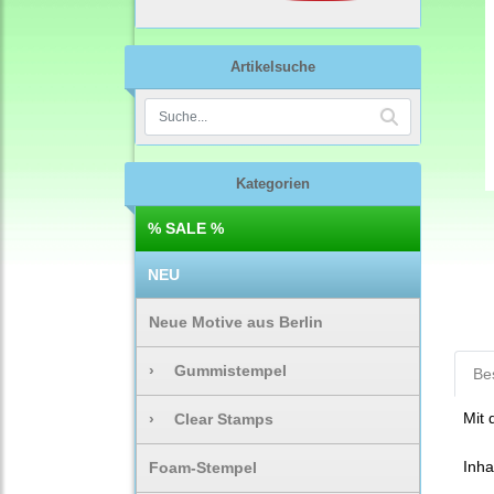
Artikelsuche
Kategorien
% SALE %
NEU
Neue Motive aus Berlin
›
Gummistempel
Be
Mit 
›
Clear Stamps
Inha
Foam-Stempel
8 B