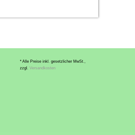
* Alle Preise inkl. gesetzlicher MwSt.,
zzgl.
Versandkosten