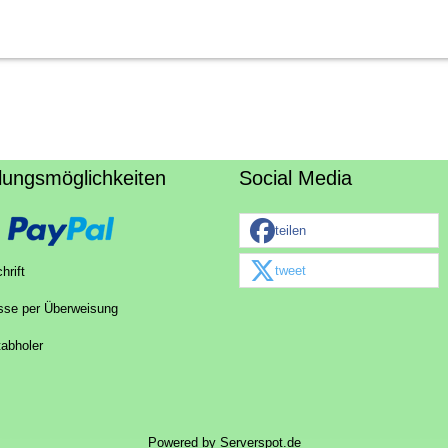
lungsmöglichkeiten
Social Media
teilen
tweet
hrift
sse per Überweisung
tabholer
Powered by
Serverspot.de