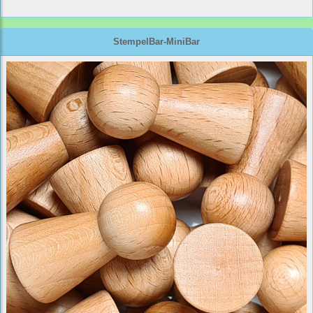
StempelBar-MiniBar