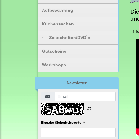
Aufbewahrung
Die
und
Küchensachen
Inh
›
Zeitschriften/DVD`s
Gutscheine
Workshops
Newsletter
Eingabe Sicherheitscode: *