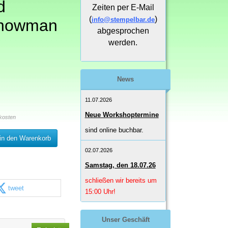
d
Zeiten per E-Mail
(
)
info@stempelbar.de
Snowman
abgesprochen
werden.
News
11.07.2026
Neue Workshoptermine
kosten
sind online buchbar.
in den Warenkorb
02.07.2026
Samstag, den 18.07.26
schließen wir bereits um
tweet
15:00 Uhr!
Unser Geschäft