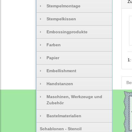
Zu
›
Stempelmontage
›
Stempelkissen
›
Embossingprodukte
›
Farben
›
Papier
1
›
Embellishment
Be
›
Handstanzen
›
Maschinen, Werkzeuge und
Zubehör
›
Bastelmaterialien
Schablonen - Stencil