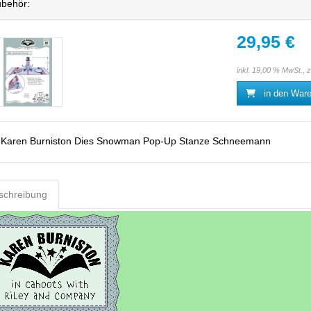
behör:
29,95 €
inkl. 19,00 % MwSt., 
in den War
:
Karen Burniston Dies Snowman Pop-Up Stanze Schneemann
schreibung