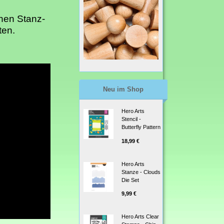
chen Stanz-
ten.
Neu im Shop
Hero Arts
Stencil -
Butterfly Pattern
18,99 €
Hero Arts
Stanze - Clouds
Die Set
9,99 €
Hero Arts Clear