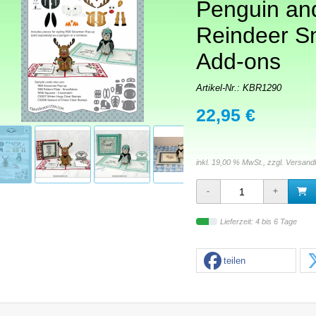
Penguin an
Reindeer 
Add-ons
Artikel-Nr.:
KBR1290
22,95 €
inkl. 19,00 % MwSt., zzgl.
Versand
Lieferzeit: 4 bis 6 Tage
teilen