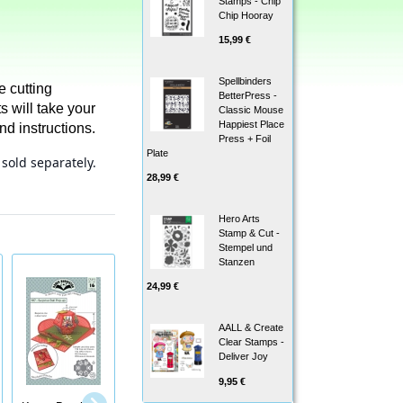
Stamps - Chip
Chip Hooray
15,99 €
Spellbinders
e cutting
BetterPress -
s will take your
Classic Mouse
Happiest Place
nd instructions.
Press + Foil
Plate
sold separately.
28,99 €
Hero Arts
Stamp & Cut -
Stempel und
Stanzen
24,99 €
AALL & Create
Clear Stamps -
Deliver Joy
9,95 €
Karen Burniston