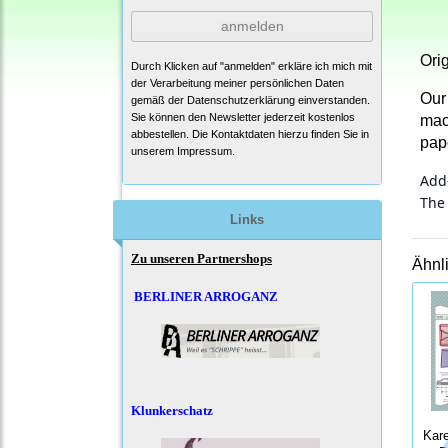
anmelden
Ori
Durch Klicken auf "anmelden" erkläre ich mich mit
der Verarbeitung meiner persönlichen Daten
Our 
gemäß der
Datenschutzerklärung
einverstanden.
Sie können den Newsletter jederzeit kostenlos
mac
abbestellen. Die Kontaktdaten hierzu finden Sie in
pape
unserem Impressum.
Add-
The 
Links
Zu unseren Partnershops
Ähnl
BERLINER ARROGANZ
Klunkerschatz
Kare