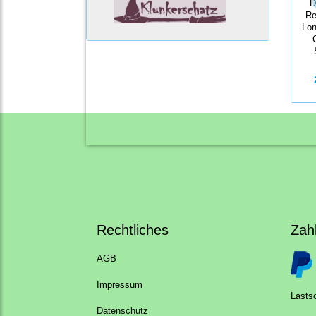
D
Re
Lon
Rechtliches
Zah
AGB
Impressum
Lastsc
Datenschutz