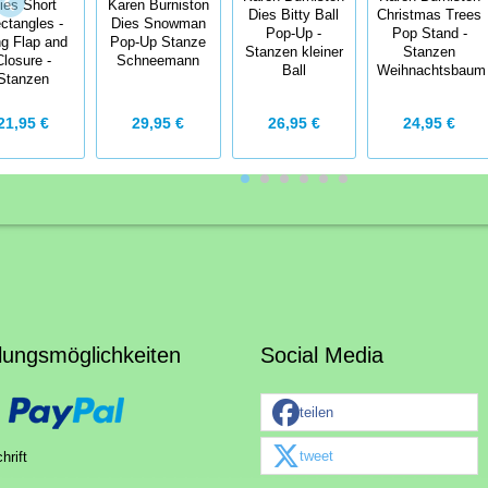
ies Short
Karen Burniston
Dies Bitty Ball
Christmas Trees
ctangles -
Dies Snowman
Pop-Up -
Pop Stand -
g Flap and
Pop-Up Stanze
Stanzen kleiner
Stanzen
Closure -
Schneemann
Ball
Weihnachtsbaum
Stanzen
21,95 €
29,95 €
26,95 €
24,95 €
lungsmöglichkeiten
Social Media
teilen
tweet
hrift