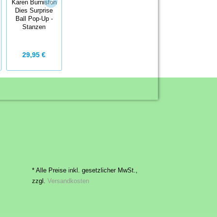
Karen Burniston
Dies Mini
Karen Burniston
Dies Surprise
Alphabet and
Explosion Pop
Ball Pop-Up -
Numbers -
Up - Stanzen
Stanzen
Stanzen
Überraschung
Alphabet Zahlen
29,95 €
25,95 €
22,95 €
* Alle Preise inkl. gesetzlicher MwSt.,
zzgl.
Versandkosten