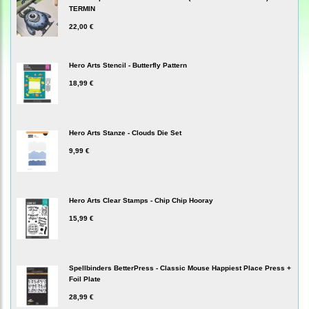
TERMIN
22,00 €
Hero Arts Stencil - Butterfly Pattern
18,99 €
Hero Arts Stanze - Clouds Die Set
9,99 €
Hero Arts Clear Stamps - Chip Chip Hooray
15,99 €
Spellbinders BetterPress - Classic Mouse Happiest Place Press +
Foil Plate
28,99 €