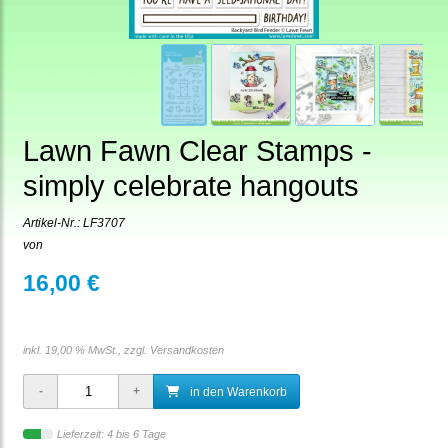
Lawn Fawn Clear Stamps -
simply celebrate hangouts
Artikel-Nr.:
LF3707
von
16,00 €
inkl. 19,00 % MwSt., zzgl.
Versandkosten
in den Warenkorb
Lieferzeit: 4 bis 6 Tage