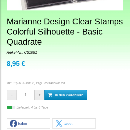
Marianne Design Clear Stamps
Colorful Silhouette - Basic
Quadrate
Artikel-Nr.:
CS1081
8,95 €
inkl. 19,00 % MwSt., zzgl.
Versandkosten
in den Warenkorb
Lieferzeit: 4 bis 6 Tage
teilen
tweet