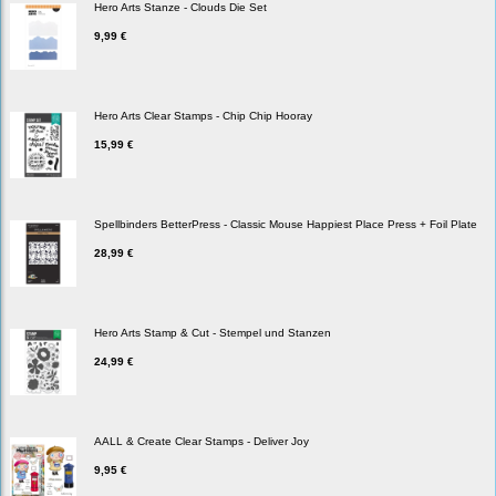
Hero Arts Stanze - Clouds Die Set
9,99 €
Hero Arts Clear Stamps - Chip Chip Hooray
15,99 €
Spellbinders BetterPress - Classic Mouse Happiest Place Press + Foil Plate
28,99 €
Hero Arts Stamp & Cut - Stempel und Stanzen
24,99 €
AALL & Create Clear Stamps - Deliver Joy
9,95 €