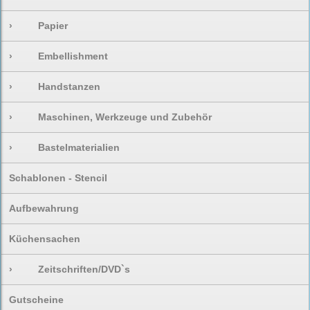
›
Papier
›
Embellishment
›
Handstanzen
›
Maschinen, Werkzeuge und Zubehör
›
Bastelmaterialien
Schablonen - Stencil
Aufbewahrung
Küchensachen
›
Zeitschriften/DVD`s
Gutscheine