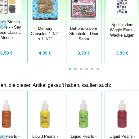
ple Stories
Spellbinders
Ons - - Say
Memory
Buttons Galore
Wiggle Eyes -
ese Classic
Capsules 1 1/2"
Streuteile - Dear
Wackelaugen
Mouse
x 1 1/2"
Santa
4,99 €
3,79 €
6,50 €
3,99 €
n, die diesen Artikel gekauft haben, kauften auch:
uid Pearls -
Liquid Pearls -
Liquid Pearls -
Liquid Pearls -