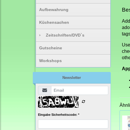
Bes
Aufbewahrung
Add
Küchensachen
ador
tags
›
Zeitschriften/DVD`s
Use
Gutscheine
chee
oth
Workshops
App
Newsletter
Ähnl
Eingabe Sicherheitscode: *