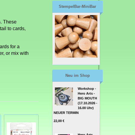
StempelBar-MiniBar
s
. These
ail to cards,
ards for a
r, or mix with
Neu im Shop
Workshop -
Hero Arts -
BIG MOUTH
(17.10.2026 -
16.00 Uhr)
NEUER TERMIN
22,00 €
Hero Arts