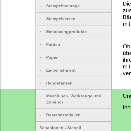
Die
›
Stempelmontage
zus
Bär
›
Stempelkissen
mit
›
Embossingprodukte
›
Farben
Ob 
übe
›
Papier
ihr
mit
›
Embellishment
ver
›
Handstanzen
Ung
›
Maschinen, Werkzeuge und
Zubehör
Inh
›
Bastelmaterialien
Schablonen - Stencil