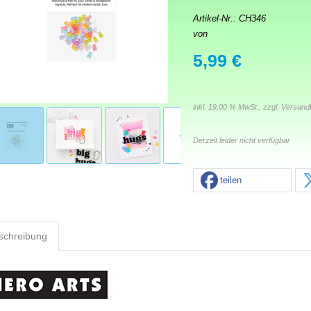
Artikel-Nr.:
CH346
von
5,99 €
inkl. 19,00 % MwSt., zzgl.
Versand
Derzeit leider nicht verfügbar
teilen
schreibung