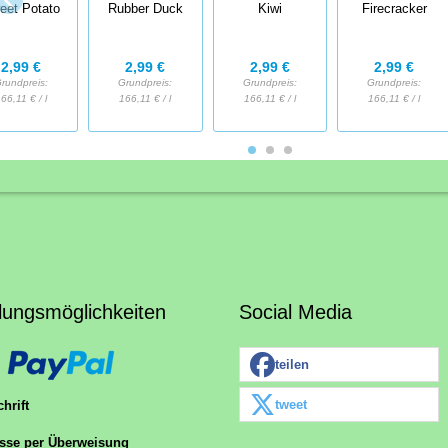
eet Potato
Rubber Duck
Kiwi
Firecracker
2,99 €
2,99 €
2,99 €
2,99 €
rundpreis:
Grundpreis:
Grundpreis:
Grundpreis:
66,11 € / l
166,11 € / l
166,11 € / l
166,11 € / l
lungsmöglichkeiten
Social Media
teilen
tweet
hrift
sse per Überweisung