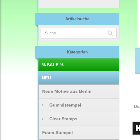
Artikelsuche
Kategorien
% SALE %
NEU
Neue Motive aus Berlin
›
Gummistempel
Be
›
Clear Stamps
Foam-Stempel