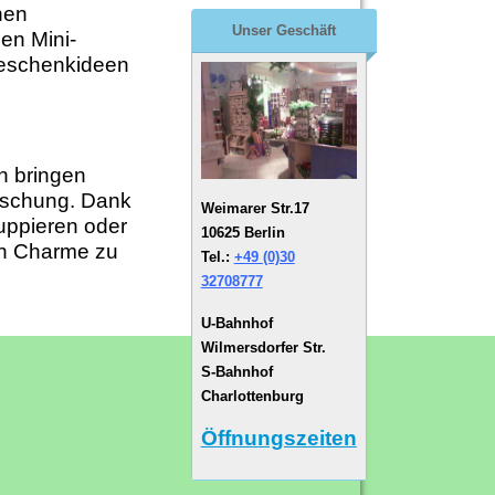
nen
Unser Geschäft
en Mini-
Geschenkideen
en bringen
raschung. Dank
Weimarer Str.17
ruppieren oder
10625 Berlin
en Charme zu
Tel.:
+49 (0)30
32708777
U-Bahnhof
Wilmersdorfer Str.
S-Bahnhof
Charlottenburg
Öffnungszeiten