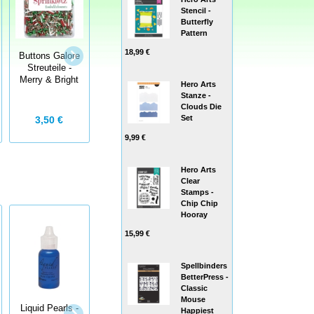
Stencil -
Butterfly
Pattern
18,99 €
Buttons Galore
RICO DESIGN -
Buttons Galore
Streuteile -
Wackelaugen
Streuteile -
Merry & Bright
Augenlid
Hero Arts
Winter Whimsey
Stanze -
Clouds Die
Set
3,79 €
3,50 €
3,29 €
9,99 €
Hero Arts
Clear
Stamps -
Chip Chip
Hooray
15,99 €
Spellbinders
BetterPress -
Classic
Mouse
Hero Arts Bear
Liquid Pearls -
Liquid Pearls -
Happiest