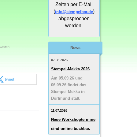
Zeiten per E-Mail
(
)
info@stempelbar.de
abgesprochen
werden.
kosten
News
07.08.2026
Stempel-Mekka 2026
Am 05.09.26 und
tweet
06.09.26 findet das
Stempel-Mekka in
Dortmund statt.
11.07.2026
Neue Workshoptermine
sind online buchbar.