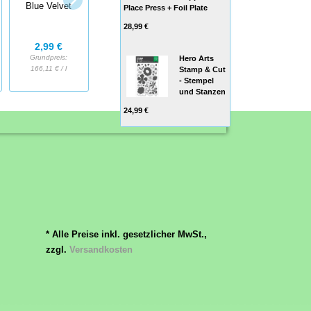
Hugs Die Set by
Blue Velvet
Truffle
Place Press + Foil Plate
Carly Tee -
28,99 €
Stanzen Set
2,99 €
2,99 €
Grundpreis:
Grundpreis:
Hero Arts
24,99 €
166,11 € / l
166,11 € / l
Stamp & Cut
- Stempel
und Stanzen
24,99 €
* Alle Preise inkl. gesetzlicher MwSt.,
zzgl.
Versandkosten