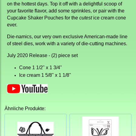
on the hottest days. Top it off with a delightful scoop of
your favorite flavor, add some sprinkles, or pair with the
Cupcake Shaker Pouches for the
cutest
ice cream cone
ever.
Die-namics, our very own exclusive American-made line
of steel dies, work with a variety of die-cutting machines.
July 2020 Release - (2) piece set
Cone 1 1/2" x 1 3/4"
Ice cream 1 5/8" x 1 1/8"
Ähnliche Produkte: