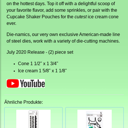
on the hottest days. Top it off with a delightful scoop of
your favorite flavor, add some sprinkles, or pair with the
Cupcake Shaker Pouches for the
cutest
ice cream cone
ever.
Die-namics, our very own exclusive American-made line
of steel dies, work with a variety of die-cutting machines.
July 2020 Release - (2) piece set
Cone 1 1/2" x 1 3/4"
Ice cream 1 5/8" x 1 1/8"
Ähnliche Produkte: